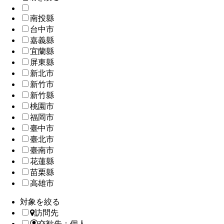
南投縣
台中市
嘉義縣
宜蘭縣
屏東縣
新北市
新竹市
新竹縣
桃園市
福岡市
臺中市
臺北市
臺南市
花蓮縣
苗栗縣
高雄市
対象を絞る
訪問先
交歓先：個人