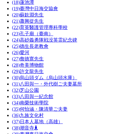
(18)
蓮池潭
(19)
臺灣中日海交協會
(20)
蘇欽淵先生
(21)
蕭興從先生
(22)
育英醫護管理專科學校
(23)
孔子廟（臺南）
(24)
高砂義勇隊戦没英霊紀念碑
(25)
德生長老教會
(26)
愛河
(27)
詹德寛先生
(28)
奇美博物館
(29)
許文龍先生
(30)
烏山頭ダム（烏山頭水庫）
(31)
八田與一・外代樹ご夫妻墓所
(32)
芝山公園
(33)
八田與一紀念館
(34)
南榮技術學院
(35)
何怡涵・陳清華ご夫妻
(36)
九族文化村
(37)
日本人墓地（高雄）
(38)
潮音寺