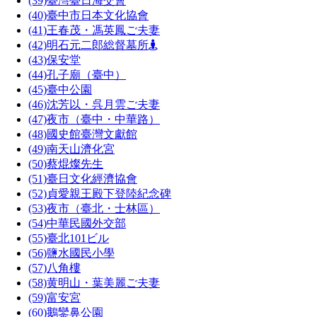
(39)
臺灣臺日海交會
(40)
臺中市日本文化協會
(41)
王春茂・馮英鳳ご夫妻
(42)
明石元二郎総督墓所
(43)
保安堂
(44)
孔子廟（臺中）
(45)
臺中公園
(46)
沈芳以・呉月雲ご夫妻
(47)
夜市（臺中・中華路）
(48)
國史館臺灣文獻館
(49)
南天山濟化宮
(50)
蔡焜燦先生
(51)
臺日文化經濟協會
(52)
貞愛親王殿下登陸紀念碑
(53)
夜市（臺北・士林區）
(54)
中華民國外交部
(55)
臺北101ビル
(56)
鹽水國民小學
(57)
八角樓
(58)
黄明山・葉美麗ご夫妻
(59)
富安宮
(60)
鵝鑾鼻公園