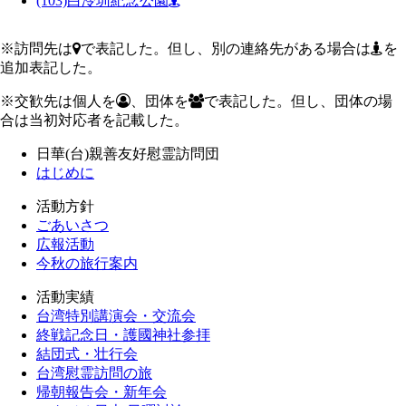
(103)
白冷圳紀念公園
※訪問先は
で表記した。但し、別の連絡先がある場合は
を
追加表記した。
※交歓先は個人を
、団体を
で表記した。但し、団体の場
合は当初対応者を記載した。
日華(台)親善友好慰霊訪問団
はじめに
活動方針
ごあいさつ
広報活動
今秋の旅行案内
活動実績
台湾特別講演会・交流会
終戦記念日・護國神社参拝
結団式・壮行会
台湾慰霊訪問の旅
帰朝報告会・新年会