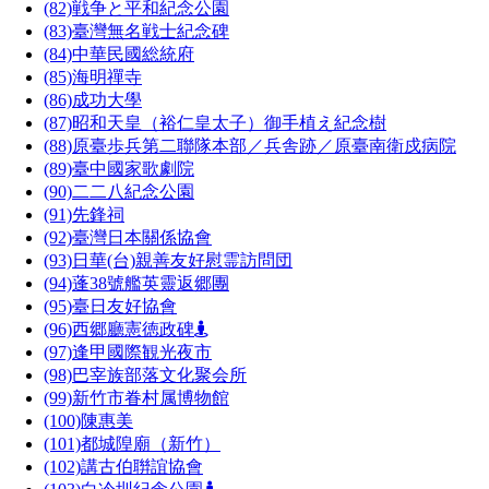
(82)
戦争と平和紀念公園
(83)
臺灣無名戦士紀念碑
(84)
中華民國総統府
(85)
海明禪寺
(86)
成功大學
(87)
昭和天皇（裕仁皇太子）御手植え紀念樹
(88)
原臺歩兵第二聯隊本部／兵舎跡／原臺南衛戍病院
(89)
臺中國家歌劇院
(90)
二二八紀念公園
(91)
先鋒祠
(92)
臺灣日本關係協會
(93)
日華(台)親善友好慰霊訪問団
(94)
蓬38號艦英靈返郷團
(95)
臺日友好協會
(96)
西郷廳憲徳政碑
(97)
逢甲國際観光夜市
(98)
巴宰族部落文化聚会所
(99)
新竹市眷村属博物館
(100)
陳惠美
(101)
都城隍廟（新竹）
(102)
講古伯聨誼協會