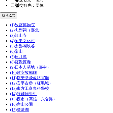
交歓先：団体
(1)
故宮博物院
(2)
忠烈祠（臺北）
(3)
龍山寺
(4)
阿美文化村
(5)
太魯閣峡谷
(6)
梨山
(7)
日月潭
(8)
寶覺禪寺
(9)
日本人墓地（臺中）
(10)
霊安故郷碑
(11)
鎭安堂飛虎將軍廟
(12)
安平古堡（紅毛城）
(13)
東方工商專科學校
(14)
許國雄先生
(15)
夜市（高雄・六合路）
(16)
壽山公園
(17)
澄清湖