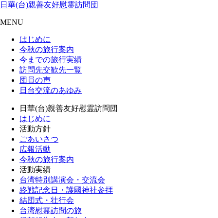
日華(台)親善友好慰霊訪問団
MENU
はじめに
今秋の旅行案内
今までの旅行実績
訪問先交歓先一覧
団員の声
日台交流のあゆみ
日華(台)親善友好慰霊訪問団
はじめに
活動方針
ごあいさつ
広報活動
今秋の旅行案内
活動実績
台湾特別講演会・交流会
終戦記念日・護國神社参拝
結団式・壮行会
台湾慰霊訪問の旅