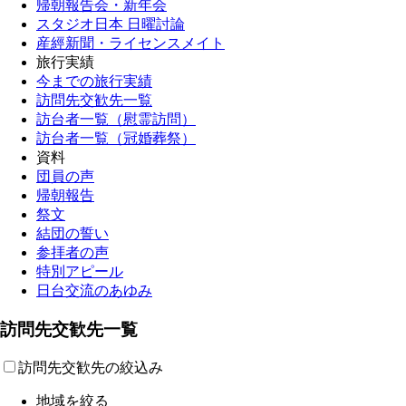
帰朝報告会・新年会
スタジオ日本 日曜討論
産經新聞・ライセンスメイト
旅行実績
今までの旅行実績
訪問先交歓先一覧
訪台者一覧（慰霊訪問）
訪台者一覧（冠婚葬祭）
資料
団員の声
帰朝報告
祭文
結団の誓い
参拝者の声
特別アピール
日台交流のあゆみ
訪問先交歓先一覧
訪問先交歓先の絞込み
地域を絞る