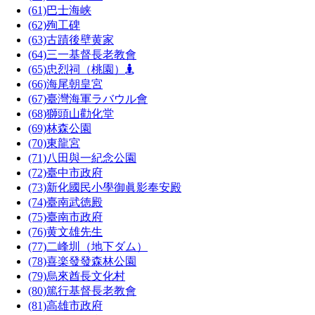
(61)
巴士海峡
(62)
殉工碑
(63)
古蹟後壁黄家
(64)
三一基督長老教會
(65)
忠烈祠（桃園）
(66)
海尾朝皇宮
(67)
臺灣海軍ラバウル會
(68)
獅頭山勸化堂
(69)
林森公園
(70)
東龍宮
(71)
八田與一紀念公園
(72)
臺中市政府
(73)
新化國民小學御眞影奉安殿
(74)
臺南武徳殿
(75)
臺南市政府
(76)
黄文雄先生
(77)
二峰圳（地下ダム）
(78)
喜楽發發森林公園
(79)
烏來酋長文化村
(80)
篤行基督長老教會
(81)
高雄市政府