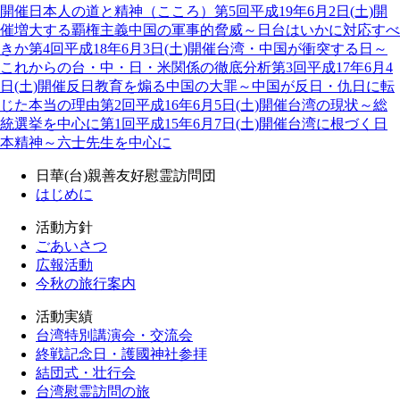
開催
日本人の道と精神（こころ）
第5回
平成19年6月2日(土)開
催
増大する覇権主義中国の軍事的脅威～日台はいかに対応すべ
きか
第4回
平成18年6月3日(土)開催
台湾・中国が衝突する日～
これからの台・中・日・米関係の徹底分析
第3回
平成17年6月4
日(土)開催
反日教育を煽る中国の大罪～中国が反日・仇日に転
じた本当の理由
第2回
平成16年6月5日(土)開催
台湾の現状～総
統選挙を中心に
第1回
平成15年6月7日(土)開催
台湾に根づく日
本精神～六士先生を中心に
日華(台)親善友好慰霊訪問団
はじめに
活動方針
ごあいさつ
広報活動
今秋の旅行案内
活動実績
台湾特別講演会・交流会
終戦記念日・護國神社参拝
結団式・壮行会
台湾慰霊訪問の旅