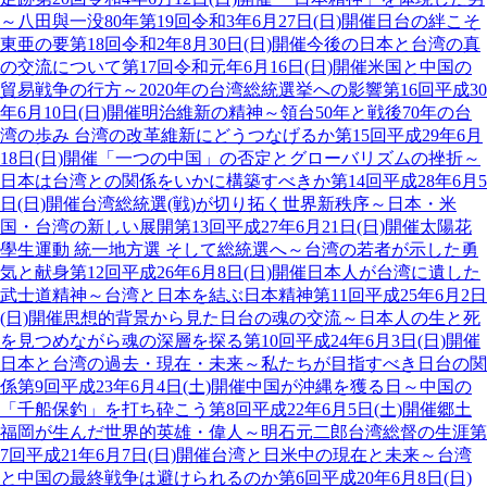
～八田與一没80年
第19回
令和3年6月27日(日)開催
日台の絆こそ
東亜の要
第18回
令和2年8月30日(日)開催
今後の日本と台湾の真
の交流について
第17回
令和元年6月16日(日)開催
米国と中国の
貿易戦争の行方～2020年の台湾総統選挙への影響
第16回
平成30
年6月10日(日)開催
明治維新の精神～領台50年と戦後70年の台
湾の歩み 台湾の改革維新にどうつなげるか
第15回
平成29年6月
18日(日)開催
「一つの中国」の否定とグローバリズムの挫折～
日本は台湾との関係をいかに構築すべきか
第14回
平成28年6月5
日(日)開催
台湾総統選(戦)が切り拓く世界新秩序～日本・米
国・台湾の新しい展開
第13回
平成27年6月21日(日)開催
太陽花
學生運動 統一地方選 そして総統選へ～台湾の若者が示した勇
気と献身
第12回
平成26年6月8日(日)開催
日本人が台湾に遺した
武士道精神～台湾と日本を結ぶ日本精神
第11回
平成25年6月2日
(日)開催
思想的背景から見た日台の魂の交流～日本人の生と死
を見つめながら魂の深層を探る
第10回
平成24年6月3日(日)開催
日本と台湾の過去・現在・未来～私たちが目指すべき日台の関
係
第9回
平成23年6月4日(土)開催
中国が沖縄を獲る日～中国の
「千船保釣」を打ち砕こう
第8回
平成22年6月5日(土)開催
郷土
福岡が生んだ世界的英雄・偉人～明石元二郎台湾総督の生涯
第
7回
平成21年6月7日(日)開催
台湾と日米中の現在と未来～台湾
と中国の最終戦争は避けられるのか
第6回
平成20年6月8日(日)