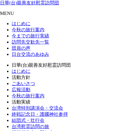
日華(台)親善友好慰霊訪問団
MENU
はじめに
今秋の旅行案内
今までの旅行実績
訪問先交歓先一覧
団員の声
日台交流のあゆみ
日華(台)親善友好慰霊訪問団
はじめに
活動方針
ごあいさつ
広報活動
今秋の旅行案内
活動実績
台湾特別講演会・交流会
終戦記念日・護國神社参拝
結団式・壮行会
台湾慰霊訪問の旅