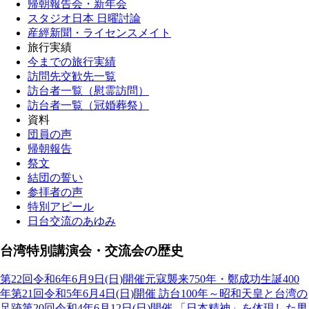
帰朝報告会・新年会
スタジオ日本 日曜討論
産經新聞・ライセンスメイト
旅行実績
今までの旅行実績
訪問先交歓先一覧
訪台者一覧（慰霊訪問）
訪台者一覧（冠婚葬祭）
資料
団員の声
帰朝報告
祭文
結団の誓い
参拝者の声
特別アピール
日台交流のあゆみ
台湾特別講演会・交流会の歴史
第22回
令和6年6月9日(日)開催
元寇襲来750年・鄭成功生誕400
年
第21回
令和5年6月4日(日)開催
訪台100年～昭和天皇と台湾の
足跡
第20回
令和4年6月12日(日)開催
「日本精神」を体現した男