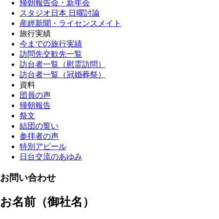
帰朝報告会・新年会
スタジオ日本 日曜討論
産經新聞・ライセンスメイト
旅行実績
今までの旅行実績
訪問先交歓先一覧
訪台者一覧（慰霊訪問）
訪台者一覧（冠婚葬祭）
資料
団員の声
帰朝報告
祭文
結団の誓い
参拝者の声
特別アピール
日台交流のあゆみ
お問い合わせ
お名前（御社名）