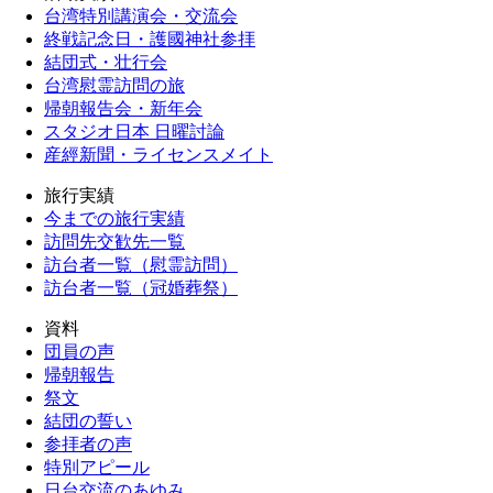
台湾特別講演会・交流会
終戦記念日・護國神社参拝
結団式・壮行会
台湾慰霊訪問の旅
帰朝報告会・新年会
スタジオ日本 日曜討論
産經新聞・ライセンスメイト
旅行実績
今までの旅行実績
訪問先交歓先一覧
訪台者一覧（慰霊訪問）
訪台者一覧（冠婚葬祭）
資料
団員の声
帰朝報告
祭文
結団の誓い
参拝者の声
特別アピール
日台交流のあゆみ