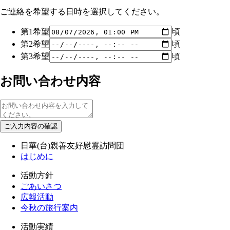
ご連絡を希望する日時を選択してください。
第1希望
頃
第2希望
頃
第3希望
頃
お問い合わせ内容
日華(台)親善友好慰霊訪問団
はじめに
活動方針
ごあいさつ
広報活動
今秋の旅行案内
活動実績