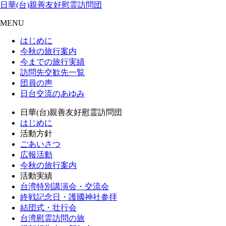
日華(台)親善友好慰霊訪問団
MENU
はじめに
今秋の旅行案内
今までの旅行実績
訪問先交歓先一覧
団員の声
日台交流のあゆみ
日華(台)親善友好慰霊訪問団
はじめに
活動方針
ごあいさつ
広報活動
今秋の旅行案内
活動実績
台湾特別講演会・交流会
終戦記念日・護國神社参拝
結団式・壮行会
台湾慰霊訪問の旅