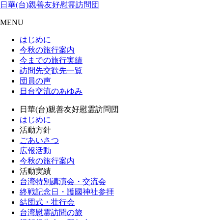
日華(台)親善友好慰霊訪問団
MENU
はじめに
今秋の旅行案内
今までの旅行実績
訪問先交歓先一覧
団員の声
日台交流のあゆみ
日華(台)親善友好慰霊訪問団
はじめに
活動方針
ごあいさつ
広報活動
今秋の旅行案内
活動実績
台湾特別講演会・交流会
終戦記念日・護國神社参拝
結団式・壮行会
台湾慰霊訪問の旅