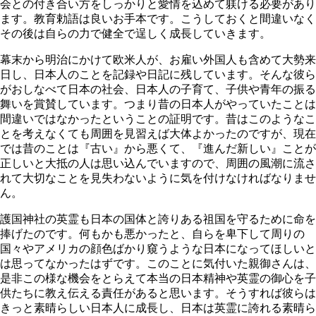
会との付き合い方をしっかりと愛情を込めて躾ける必要があり
ます。教育勅語は良いお手本です。こうしておくと間違いなく
その後は自らの力で健全で逞しく成長していきます。
幕末から明治にかけて欧米人が、お雇い外国人も含めて大勢来
日し、日本人のことを記録や日記に残しています。そんな彼ら
がおしなべて日本の社会、日本人の子育て、子供や青年の振る
舞いを賞賛しています。つまり昔の日本人がやっていたことは
間違いではなかったということの証明です。昔はこのようなこ
とを考えなくても周囲を見習えば大体よかったのですが、現在
では昔のことは『古い』から悪くて、『進んだ新しい』ことが
正しいと大抵の人は思い込んでいますので、周囲の風潮に流さ
れて大切なことを見失わないように気を付けなければなりませ
ん。
護国神社の英霊も日本の国体と誇りある祖国を守るために命を
捧げたのです。何もかも悪かったと、自らを卑下して周りの
国々やアメリカの顔色ばかり窺うような日本になってほしいと
は思ってなかったはずです。このことに気付いた親御さんは、
是非この様な機会をとらえて本当の日本精神や英霊の御心を子
供たちに教え伝える責任があると思います。そうすれば彼らは
きっと素晴らしい日本人に成長し、日本は英霊に誇れる素晴ら