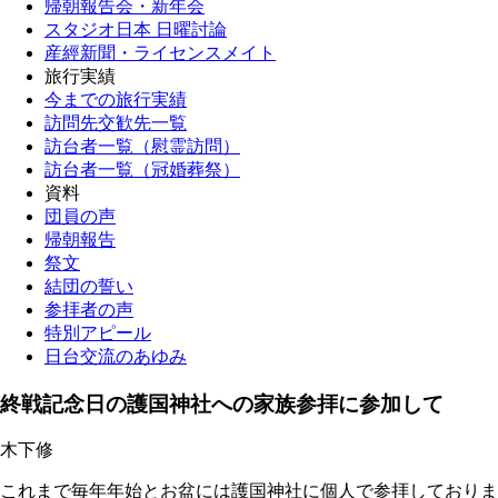
帰朝報告会・新年会
スタジオ日本 日曜討論
産經新聞・ライセンスメイト
旅行実績
今までの旅行実績
訪問先交歓先一覧
訪台者一覧（慰霊訪問）
訪台者一覧（冠婚葬祭）
資料
団員の声
帰朝報告
祭文
結団の誓い
参拝者の声
特別アピール
日台交流のあゆみ
終戦記念日の護国神社への家族参拝に参加して
木下修
これまで毎年年始とお盆には護国神社に個人で参拝しておりま