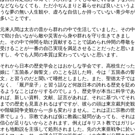
などならなくても、ただ小ぢんまりと暮らせれば良いというよ
うな夢の無い人生観や、虚ろな自信しか持っていない青少年が
多いことです。
元来人間は太古の昔から群れの中で生活していました。その中
で助け合いながら敵や災害から身や群れを守り生きてきまし
た。その中で仲間を助け貢献することで認められ仲間の尊敬を
受けることが一番の自己実現を満足させることだったと思いま
すし、今でも人間の本質は変わっていないと思います。
それから日本の歴史学会とはおかしな学会です。高校生だった
娘に「五箇条ノ御誓文」のことを話した時、今は「五箇条の誓
文」と習うのだと聞いて唖然としました。また、聖徳太子では
なく、「厩戸皇子」と習う話など何故日本の誇れる歴史を貶め
るようなことばかりするのでしょう。歴史学が本当に科学であ
れば、新しい資料、文献、証言があれば、それに基づいてそれ
までの歴史も見直されるはずですが、彼らの頭は東京裁判史観
や階級闘争史観から一歩も変わりません。これは正に宗教の世
界でしょう。宗教であれば仮に教義に疑問があっても、それは
信心が足りないからとされます。例えばキリスト教ではガリレ
オも地動説を主張して処刑されました。先の大東亜戦争に於い