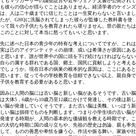
てもマッカーサーの議会証言や近年ヴェノナ文書が公開されて
も彼らの信心が揺らぐことはありません。経済学者のケインズ
は、人は二十歳までに信じたことは一生変わらないと言いまし
たが、GHQに洗脳されてしまった彼らが監修した教科書を使
って我々の子供たちを教育されたら堪りません。世の親たちは
このことに対して本当に怒ってもいいと思います。
先に述べた日本の青少年の特有な考えについてですが、これは
実は己のアイデンティティの崩壊、或いは希薄さが原因にある
と思います。誰が世界中の国に頭を下げ続けなければならない
自らの属する群れである国、郷土、国民に貢献しようと考える
でしょうか。現在日本の病巣の根本的な原因は、ここにあると
思います。従って今の学校教育を信頼できない以上、親自身で
子供を教育する必要があると思います。
因みに人間の脳には古い脳と新しい脳があるそうです。古い脳
は大体5，6歳から10歳乃至12歳にかけて発達し、その後は新し
い脳が発達していくそうです。また古い脳は美醜、いっぽう新
しい脳は損得でものを判断します。つまり小学生頃の古い脳が
発達する時期が、人間の基本的な価値観を教える時期です。こ
の大切な時期に国の成り立ちや、先祖の歴史は勿論、親も率先
して、ものの善悪や卑怯を嫌う心、作法や振る舞い、家族や社