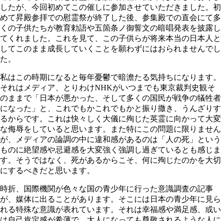
したが、今回初めてこの催しに参加させていただきました。初
めて昇殿参拝での慰霊祭が終了した後、参集殿での直会にて多
くの子供たちが教育勅語や五箇条ノ御誓文の暗唱発表を披露し
てくれました。これを見て、この子供らが将来本当の日本人と
してこのまま成長していくことを願わずにはおられませんでし
た。
私はこの時期になると毎年憂鬱で暗澹たる気持ちになります。
それはメディア、とりわけNHKがいつまでも東京裁判史観そ
のままで「日本が悪かった、そして多くの国民が戦争の犠牲者
になった」と、これでもかこれでもかと振り撒き、うんざりす
るからです。これは快々しく大儀に殉じた英霊に向かって大変
な侮辱をしていると思います。また特にこの問題に限りません
が、メディアの論調の中に違和感があるのは「人の死」という
ものに絶望感や忌避感を大変強く強調し過ぎているとも感じま
す。そうではなく、死があるからこそ、何に殉じたのかを大切
にするべきだと思います。
時折、国際機関が色々な国の青少年に行った意識調査の記事
が、媒体に出ることがあります。そこには日本の青少年に見ら
れる特殊な意識が表れています。それは幸福感や満足感、或い
は自己肯定感が希薄で、大人になっても尊敬されるような人に