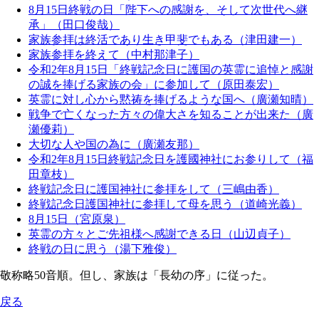
8月15日終戦の日「陛下への感謝を、そして次世代へ継
承」（田口俊哉）
家族参拝は終活であり生き甲斐でもある（津田建一）
家族参拝を終えて（中村那津子）
令和2年8月15日「終戦記念日に護国の英霊に追悼と感謝
の誠を捧げる家族の会」に参加して（原田泰宏）
英霊に対し心から黙祷を捧げるような国へ（廣瀬知晴）
戦争で亡くなった方々の偉大さを知ることが出来た（廣
瀬優莉）
大切な人や国の為に（廣瀬友那）
令和2年8月15日終戦記念日を護國神社にお参りして（福
田章枝）
終戦記念日に護国神社に参拝をして（三嶋由香）
終戦記念日護国神社に参拝して母を思う（道崎光義）
8月15日（宮原泉）
英霊の方々とご先祖様へ感謝できる日（山辺貞子）
終戦の日に思う（湯下雅俊）
敬称略50音順。但し、家族は「長幼の序」に従った。
戻る