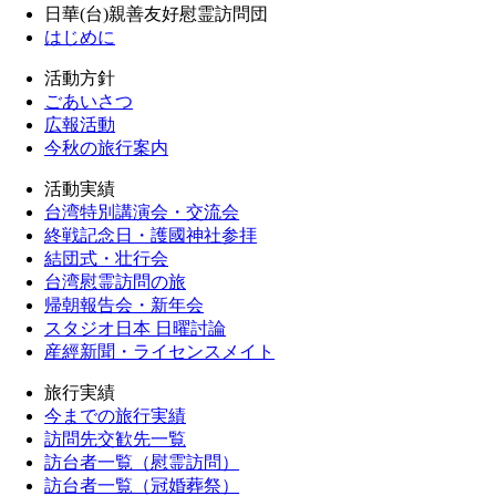
日華(台)親善友好慰霊訪問団
はじめに
活動方針
ごあいさつ
広報活動
今秋の旅行案内
活動実績
台湾特別講演会・交流会
終戦記念日・護國神社参拝
結団式・壮行会
台湾慰霊訪問の旅
帰朝報告会・新年会
スタジオ日本 日曜討論
産經新聞・ライセンスメイト
旅行実績
今までの旅行実績
訪問先交歓先一覧
訪台者一覧（慰霊訪問）
訪台者一覧（冠婚葬祭）