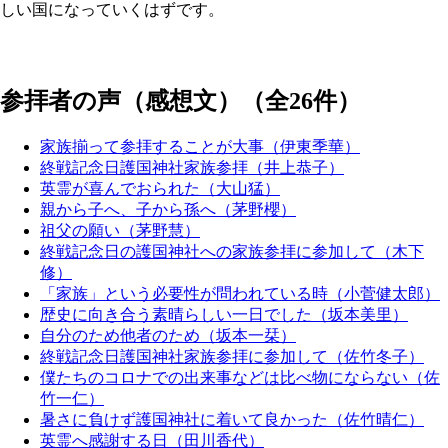
しい国になっていくはずです。
参拝者の声（感想文）（全26件）
家族揃って参拝することが大事（伊東季華）
終戦記念日護国神社家族参拝（井上恭子）
英霊が喜んでおられた（大山猛）
親から子へ、子から孫へ（茅野櫻）
祖父の願い（茅野慧）
終戦記念日の護国神社への家族参拝に参加して（木下
修）
「家族」という必要性が問われている時（小菅健太郎）
歴史に向き合う素晴らしい一日でした（坂本美里）
自分のため他者のため（坂本一栞）
終戦記念日護国神社家族参拝に参加して（佐竹冬子）
僕たちのコロナでの出来事などは比べ物にならない（佐
竹一仁）
暑さに負けず護国神社に着いて良かった（佐竹晴仁）
英霊へ感謝する日（田川香代）