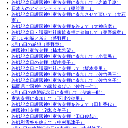
終戦記念日護國神社家族参拝に参加して（岩崎千恵）
日本人のアイデンティティ（榎並憲二）
終戦記念日護国神社家族参拝に参加させて頂いて（大石
憲）
終戦記念日護国神社家族参拝を終えて（大神信彦）
終戦記念日・護國神社家族参拝に参加して（茅野輝章）
正しい知識と考え（茅野櫻）
8月15日の感想（茅野慧）
護國神社家族参拝（楠木希望）
終戦記念日護國神社家族参拝に参加して（小菅民）
終戦記念日の参拝（坂由美子）
終戦記念日に護國神社に参拝して（坂本美里）
終戦記念日護國神社家族参拝に参加して（佐竹秀三）
終戦記念日護國神社家族参拝に参加して（佐竹冬子）
福岡県ご国神社の家族参ぱい（佐竹一仁）
8月15日の終戦記念日に参拝して（柴﨑一郎）
家族参拝に参加して（下川沙穂里）
終戦記念日護國神社家族参拝を終えて（田川香代）
護國神社参拝（宅和久美子）
終戦記念日護國神社家族参拝（田口俊哉）
終戦慰霊祭を終えて（中村那津子）