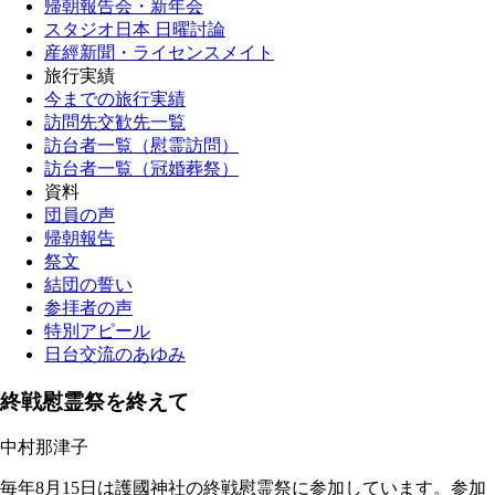
帰朝報告会・新年会
スタジオ日本 日曜討論
産經新聞・ライセンスメイト
旅行実績
今までの旅行実績
訪問先交歓先一覧
訪台者一覧（慰霊訪問）
訪台者一覧（冠婚葬祭）
資料
団員の声
帰朝報告
祭文
結団の誓い
参拝者の声
特別アピール
日台交流のあゆみ
終戦慰霊祭を終えて
中村那津子
毎年8月15日は護國神社の終戦慰霊祭に参加しています。参加