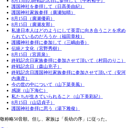
8月15日の終戦記念日に参拝して（中村裕子）
護国神社を参拝して（日髙美由紀）
護国神社家族参拝（廣瀬知晴）
8月15日（廣瀬優莉）
8月15日（廣瀬友那）
私達日本人はどのようにして英霊に向き合うことを求め
られているのだろうか（福田章枝）
護國神社参拝に参加して（三嶋由香）
伝統と文化（宮野秀樹）
8月15日（宮原泉）
終戦記念日家族参拝に参加させて頂いて（村田のりこ）
終戦記念日（森山充子）
終戦記念日護国神社家族参拝に参加させて頂いて（安河
内康彦）
今の世の中について（山下菜美風）
感謝（山下海仁）
私たちが生きていられること（山下美彩紀）
8月15日（山辺貞子）
護国神社参拝に思う（湯下雅俊）
敬称略50音順。但し、家族は「長幼の序」に従った。