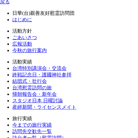
戻る
日華(台)親善友好慰霊訪問団
はじめに
活動方針
ごあいさつ
広報活動
今秋の旅行案内
活動実績
台湾特別講演会・交流会
終戦記念日・護國神社参拝
結団式・壮行会
台湾慰霊訪問の旅
帰朝報告会・新年会
スタジオ日本 日曜討論
産經新聞・ライセンスメイト
旅行実績
今までの旅行実績
訪問先交歓先一覧
訪台者一覧（慰霊訪問）