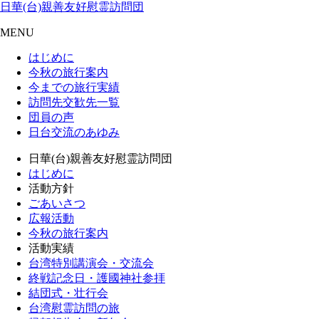
日華(台)親善友好慰霊訪問団
MENU
はじめに
今秋の旅行案内
今までの旅行実績
訪問先交歓先一覧
団員の声
日台交流のあゆみ
日華(台)親善友好慰霊訪問団
はじめに
活動方針
ごあいさつ
広報活動
今秋の旅行案内
活動実績
台湾特別講演会・交流会
終戦記念日・護國神社参拝
結団式・壮行会
台湾慰霊訪問の旅