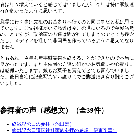
者は年々増えていると感じてはいましたが、今年は特に家族連
れが多かったように思います。
慰霊に行く事は先祖のお墓参りへ行くのと同じ事だと私は思っ
ています。ご先祖様がいて私達は今この世にいるので至極当然
のことですが、政治家の方達は騒がれてしまうのでとても残念
だし、メディアを通して非国民を作っているように思えてなり
ません。
ともあれ、今年も無事慰霊祭を終えることができたので本当に
良かったです。また主催者の方達の細かいお気遣いや心配りに
は感謝いたします。娘もお菓子を貰えてとても喜んでいまし
た。後日自宅に記念写真やお護りまでご郵送頂き有り難うござ
いました。
参拝者の声（感想文）（全39件）
終戦記念日の参拝（池田宏）
終戦記念日護国神社家族参拝の感想（伊東季華）