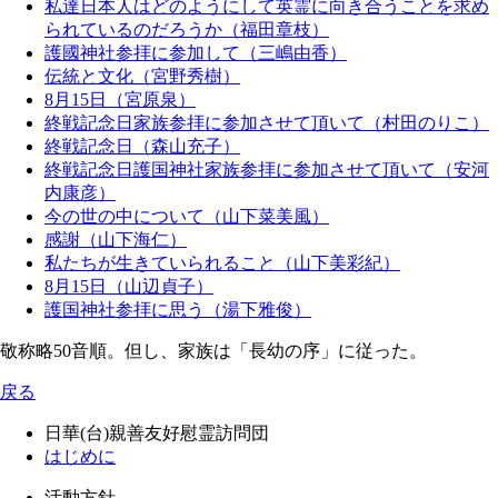
私達日本人はどのようにして英霊に向き合うことを求め
られているのだろうか（福田章枝）
護國神社参拝に参加して（三嶋由香）
伝統と文化（宮野秀樹）
8月15日（宮原泉）
終戦記念日家族参拝に参加させて頂いて（村田のりこ）
終戦記念日（森山充子）
終戦記念日護国神社家族参拝に参加させて頂いて（安河
内康彦）
今の世の中について（山下菜美風）
感謝（山下海仁）
私たちが生きていられること（山下美彩紀）
8月15日（山辺貞子）
護国神社参拝に思う（湯下雅俊）
敬称略50音順。但し、家族は「長幼の序」に従った。
戻る
日華(台)親善友好慰霊訪問団
はじめに
活動方針