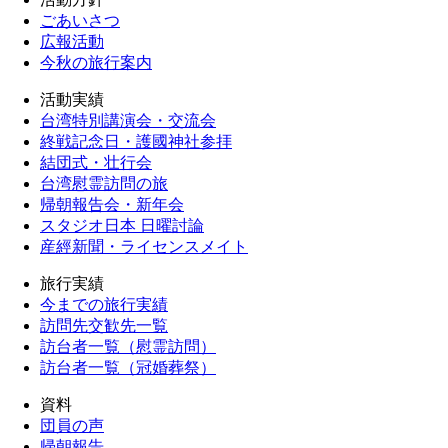
ごあいさつ
広報活動
今秋の旅行案内
活動実績
台湾特別講演会・交流会
終戦記念日・護國神社参拝
結団式・壮行会
台湾慰霊訪問の旅
帰朝報告会・新年会
スタジオ日本 日曜討論
産經新聞・ライセンスメイト
旅行実績
今までの旅行実績
訪問先交歓先一覧
訪台者一覧（慰霊訪問）
訪台者一覧（冠婚葬祭）
資料
団員の声
帰朝報告