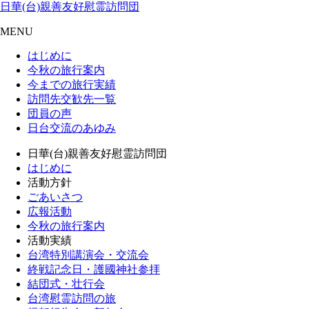
日華(台)親善友好慰霊訪問団
MENU
はじめに
今秋の旅行案内
今までの旅行実績
訪問先交歓先一覧
団員の声
日台交流のあゆみ
日華(台)親善友好慰霊訪問団
はじめに
活動方針
ごあいさつ
広報活動
今秋の旅行案内
活動実績
台湾特別講演会・交流会
終戦記念日・護國神社参拝
結団式・壮行会
台湾慰霊訪問の旅