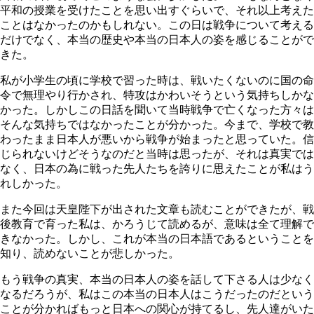
平和の授業を受けたことを思い出すぐらいで、それ以上考えた
ことはなかったのかもしれない。この日は戦争について考える
だけでなく、本当の歴史や本当の日本人の姿を感じることがで
きた。
私が小学生の頃に学校で習った時は、戦いたくないのに国の命
令で無理やり行かされ、特攻はかわいそうという気持ちしかな
かった。しかしこの日話を聞いて当時戦争で亡くなった方々は
そんな気持ちではなかったことが分かった。今まで、学校で教
わったまま日本人が悪いから戦争が始まったと思っていた。信
じられないけどそうなのだと当時は思ったが、それは真実では
なく、日本の為に戦った先人たちを誇りに思えたことが私はう
れしかった。
また今回は天皇陛下が出された文章も読むことができたが、戦
後教育で育った私は、かろうじて読めるが、意味は全て理解で
きなかった。しかし、これが本当の日本語であるということを
知り、読めないことが悲しかった。
もう戦争の真実、本当の日本人の姿を話して下さる人は少なく
なるだろうが、私はこの本当の日本人はこうだったのだという
ことが分かればもっと日本への関心が持てるし、先人達がいた