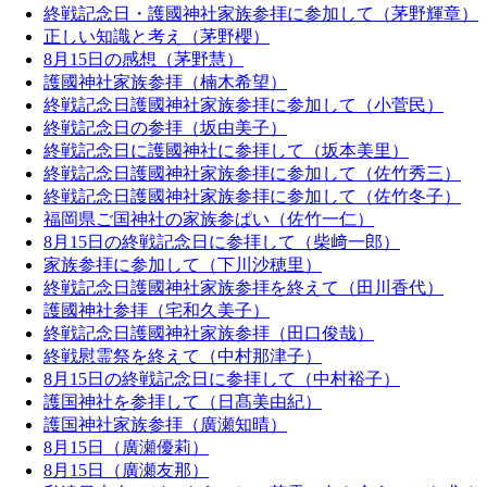
終戦記念日・護國神社家族参拝に参加して（茅野輝章）
正しい知識と考え（茅野櫻）
8月15日の感想（茅野慧）
護國神社家族参拝（楠木希望）
終戦記念日護國神社家族参拝に参加して（小菅民）
終戦記念日の参拝（坂由美子）
終戦記念日に護國神社に参拝して（坂本美里）
終戦記念日護國神社家族参拝に参加して（佐竹秀三）
終戦記念日護國神社家族参拝に参加して（佐竹冬子）
福岡県ご国神社の家族参ぱい（佐竹一仁）
8月15日の終戦記念日に参拝して（柴﨑一郎）
家族参拝に参加して（下川沙穂里）
終戦記念日護國神社家族参拝を終えて（田川香代）
護國神社参拝（宅和久美子）
終戦記念日護國神社家族参拝（田口俊哉）
終戦慰霊祭を終えて（中村那津子）
8月15日の終戦記念日に参拝して（中村裕子）
護国神社を参拝して（日髙美由紀）
護国神社家族参拝（廣瀬知晴）
8月15日（廣瀬優莉）
8月15日（廣瀬友那）