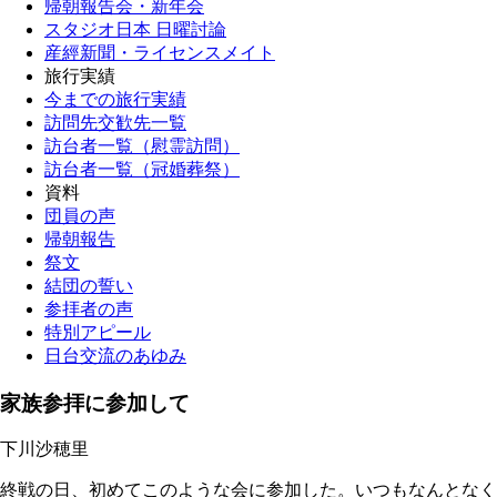
帰朝報告会・新年会
スタジオ日本 日曜討論
産經新聞・ライセンスメイト
旅行実績
今までの旅行実績
訪問先交歓先一覧
訪台者一覧（慰霊訪問）
訪台者一覧（冠婚葬祭）
資料
団員の声
帰朝報告
祭文
結団の誓い
参拝者の声
特別アピール
日台交流のあゆみ
家族参拝に参加して
下川沙穂里
終戦の日、初めてこのような会に参加した。いつもなんとなく