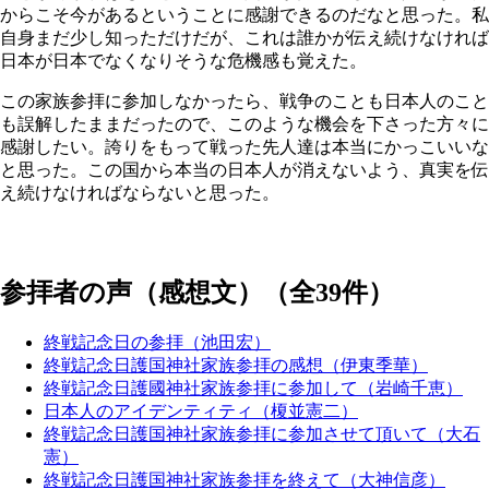
からこそ今があるということに感謝できるのだなと思った。私
自身まだ少し知っただけだが、これは誰かが伝え続けなければ
日本が日本でなくなりそうな危機感も覚えた。
この家族参拝に参加しなかったら、戦争のことも日本人のこと
も誤解したままだったので、このような機会を下さった方々に
感謝したい。誇りをもって戦った先人達は本当にかっこいいな
と思った。この国から本当の日本人が消えないよう、真実を伝
え続けなければならないと思った。
参拝者の声（感想文）（全39件）
終戦記念日の参拝（池田宏）
終戦記念日護国神社家族参拝の感想（伊東季華）
終戦記念日護國神社家族参拝に参加して（岩崎千恵）
日本人のアイデンティティ（榎並憲二）
終戦記念日護国神社家族参拝に参加させて頂いて（大石
憲）
終戦記念日護国神社家族参拝を終えて（大神信彦）