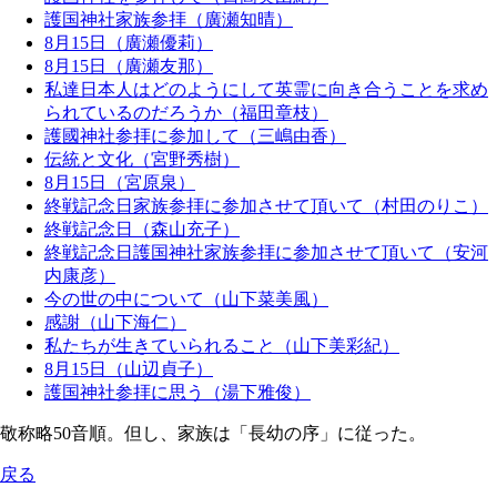
護国神社家族参拝（廣瀬知晴）
8月15日（廣瀬優莉）
8月15日（廣瀬友那）
私達日本人はどのようにして英霊に向き合うことを求め
られているのだろうか（福田章枝）
護國神社参拝に参加して（三嶋由香）
伝統と文化（宮野秀樹）
8月15日（宮原泉）
終戦記念日家族参拝に参加させて頂いて（村田のりこ）
終戦記念日（森山充子）
終戦記念日護国神社家族参拝に参加させて頂いて（安河
内康彦）
今の世の中について（山下菜美風）
感謝（山下海仁）
私たちが生きていられること（山下美彩紀）
8月15日（山辺貞子）
護国神社参拝に思う（湯下雅俊）
敬称略50音順。但し、家族は「長幼の序」に従った。
戻る