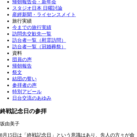
帰朝報告会・新年会
スタジオ日本 日曜討論
産經新聞・ライセンスメイト
旅行実績
今までの旅行実績
訪問先交歓先一覧
訪台者一覧（慰霊訪問）
訪台者一覧（冠婚葬祭）
資料
団員の声
帰朝報告
祭文
結団の誓い
参拝者の声
特別アピール
日台交流のあゆみ
終戦記念日の参拝
坂由美子
8月15日は「終戦記念日」という意識はあり、先人の方々が命