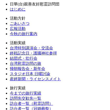
日華(台)親善友好慰霊訪問団
はじめに
活動方針
ごあいさつ
広報活動
今秋の旅行案内
活動実績
台湾特別講演会・交流会
終戦記念日・護國神社参拝
結団式・壮行会
台湾慰霊訪問の旅
帰朝報告会・新年会
スタジオ日本 日曜討論
産經新聞・ライセンスメイト
旅行実績
今までの旅行実績
訪問先交歓先一覧
訪台者一覧（慰霊訪問）
訪台者一覧（冠婚葬祭）