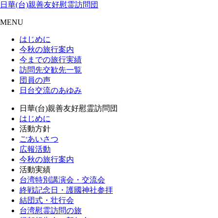
日華(台)親善友好慰霊訪問団
MENU
はじめに
今秋の旅行案内
今までの旅行実績
訪問先交歓先一覧
団員の声
日台交流のあゆみ
日華(台)親善友好慰霊訪問団
はじめに
活動方針
ごあいさつ
広報活動
今秋の旅行案内
活動実績
台湾特別講演会・交流会
終戦記念日・護國神社参拝
結団式・壮行会
台湾慰霊訪問の旅