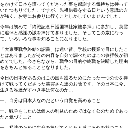
をかけて日本を護ってくださった事を感謝する気持ちは持って
いたつもりでした。ですが、先祖供養をする日という意識の方
が強く、お寺にお参りに行くことしかしていませんでした。
今年は初めて「終戦記念日護国神社家族参拝」に参加し、英霊
に追悼と感謝の誠を捧げて参りました。そしてこの歳になっ
て、いろいろな事を知ることになりました。
「大東亜戦争終結の詔書」は遠い昔、学校の授業で目にしたこ
とはありましたがその内容を自分で調べたのはこの参拝後が初
めてでした。今さらながら、戦争の目的や終戦を決断した理由
をきちんと知ることとなりました。
今日の日本があるのはこの国を護るためにたった一つの命を捧
げて戦ってくださった英霊さん達のお蔭です。その日本に今、
生きる私達がすべき事は何なのか…
一、自分は日本人なのだという自覚を高めること
一、戦争をしたのは個人の利益のためではなく公のためであっ
たと気づくこと
一、私達のために生命を捧げてくれたと感じる心を持つこと