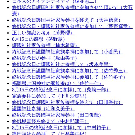
日本人のアイデンティティ（榎並憲二）
終戦記念日護国神社家族参拝に参加させて頂いて（大石
憲）
終戦記念日護国神社家族参拝を終えて（大神信彦）
終戦記念日・護國神社家族参拝に参加して（茅野輝章）
正しい知識と考え（茅野櫻）
8月15日の感想（茅野慧）
護國神社家族参拝（楠木希望）
終戦記念日護國神社家族参拝に参加して（小菅民）
終戦記念日の参拝（坂由美子）
終戦記念日に護國神社に参拝して（坂本美里）
終戦記念日護國神社家族参拝に参加して（佐竹秀三）
終戦記念日護國神社家族参拝に参加して（佐竹冬子）
福岡県ご国神社の家族参ぱい（佐竹一仁）
8月15日の終戦記念日に参拝して（柴﨑一郎）
家族参拝に参加して（下川沙穂里）
終戦記念日護國神社家族参拝を終えて（田川香代）
護國神社参拝（宅和久美子）
終戦記念日護國神社家族参拝（田口俊哉）
終戦慰霊祭を終えて（中村那津子）
8月15日の終戦記念日に参拝して（中村裕子）
護国神社を参拝して（日髙美由紀）