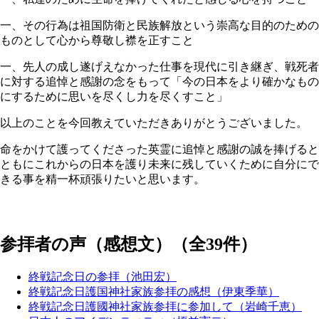
一、その行為は祖国防衛と民族解放という崇高な目的のための
ものとして心から尊敬し襟を正すこと
一、先人の成し遂げえなかった仕事を現代に引き継ぎ、戦死者
に対する追悼と感謝の念をもって「今の日本をより確かなもの
にするために思いを尽くし力を尽くすこと」
以上のことを今回教えていただきありがとうございました。
命をかけて護ってくださった英霊に追悼と感謝の誠を捧げると
ともにこれからの日本を護り未来に残していくために自分にで
きる事を精一杯頑張りたいと思います。
参拝者の声（感想文）（全39件）
終戦記念日の参拝（池田宏）
終戦記念日護国神社家族参拝の感想（伊東季華）
終戦記念日護國神社家族参拝に参加して（岩崎千恵）